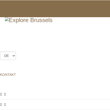
BRÜSSELER HERRENHÄUSER
Auf dem Programm der außergewöhnlichen Öffnungen der
Herrenhäuser: Die Herenhäuser Max Hallet, Solvay, Tassel und
van Eetvelde, sowie das Haus Autrique. Leider ist dieses Angebot
noch nicht in Deutsch verfügbar, weshalb wir Ihnen hier unser
französisches Angebot vorschlagen. Gruppen können jedoch das
ganze Jahr über individuelle Führungen in Deutsch buchen.
KONTAKT
UNSERE PROJEKTE
BRÜSSELER HERRENHÄUSER
Veranstaltungsübersicht