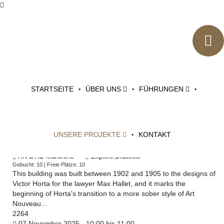
ANMELDUNG
KATEGORIEN
DATEN
STARTSEITE
ÜBER UNS
FÜHRUNGEN
VERANSTALTER
UNSERE PROJEKTE
KONTAKT
Max Hallet House
AN & AD Mansions
Explore.Brussels
Gebucht: 10 | Freie Plätze: 10
This building was built between 1902 and 1905 to the designs of
Victor Horta for the lawyer Max Hallet, and it marks the
beginning of Horta's transition to a more sober style of Art
Nouveau...
2264
07 November 2025 - 10:00 bis 11:00