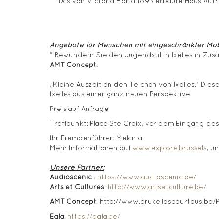
"Das von Victoria Horta 1893 erbaute Haus Autr
Angebote für Menschen mit eingeschränkter Mobi
* Bewundern Sie den Jugendstil in Ixelles in Zu
AMT Concept.
„Kleine Auszeit an den Teichen von Ixelles." Dies
Ixelles aus einer ganz neuen Perspektive.
Preis auf Anfrage.
Treffpunkt: Place Ste Croix, vor dem Eingang d
Ihr Fremdenführer: Melania
Mehr Informationen auf
www.explore.brussels
, u
Unsere Partner:
Audioscenic
:
https://www.audioscenic.be/
Arts et Cultures
:
http://www.artsetculture.be/
AMT Concept
: http://www.bruxellespourtous.be/
Eqla
:
https://eqla.be/