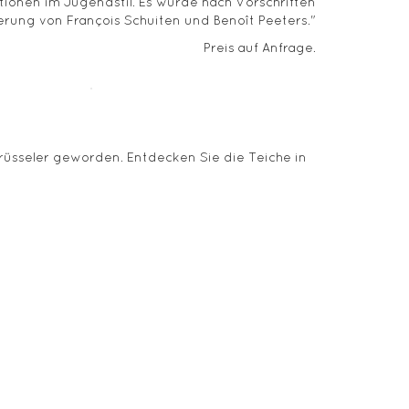
ationen im Jugendstil. Es wurde nach Vorschriften
ierung von François Schuiten und Benoît Peeters."
Preis auf Anfrage.
 Brüsseler geworden. Entdecken Sie die Teiche in