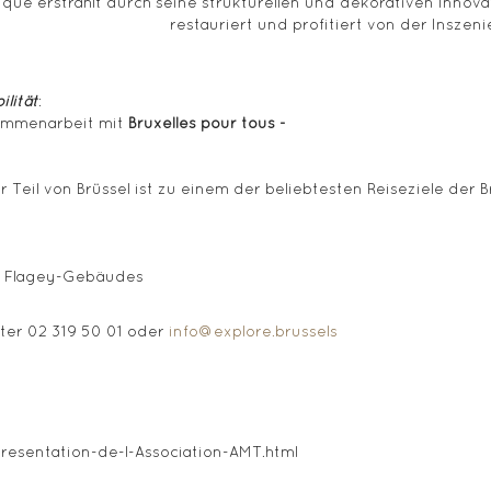
ique erstrahlt durch seine strukturellen und dekorativen Innov
restauriert und profitiert von der Inszen
lität
:
sammenarbeit mit
Bruxelles pour tous -
er Teil von Brüssel ist zu einem der beliebtesten Reiseziele der
es Flagey-Gebäudes
nter 02 319 50 01 oder
info@explore.brussels
Presentation-de-l-Association-AMT.html