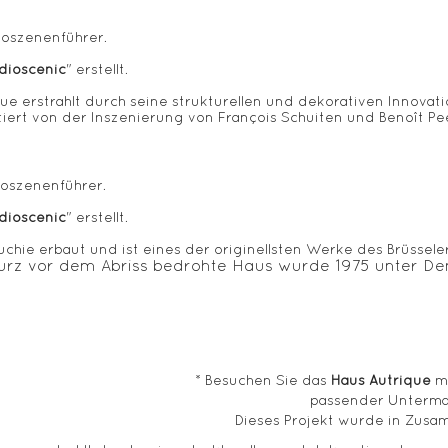
oszenenführer.
dioscenic
" erstellt.
ue erstrahlt durch seine strukturellen und dekorativen Innovati
tiert von der Inszenierung von François Schuiten und Benoît Pe
oszenenführer.
dioscenic
" erstellt.
hie erbaut und ist eines der originellsten Werke des Brüsseler 
s kurz vor dem Abriss bedrohte Haus wurde 1975 unter D
* Besuchen Sie das
Haus Autrique
m
passender Unterma
Dieses Projekt wurde in Zus