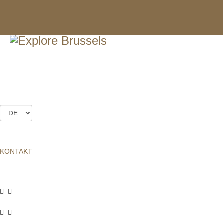
FÜHRUNGEN À LA CARTE
FÜHRUNGEN
FÜR GRUPPEN
FÜHRUNGEN À LA CARTE
Wir empfehlen Ihnen
KONTAKT
Auf Anfrage
können alle angebotenen Führungen auch für
Gruppen
gebucht werden. Diese Besuche sind vor allem für
Organisationen, die sich für Kultur und Tourismus interessieren,
sowie für Schul- und Familienausflüge ausgelegt, und können an
ihre
persönlichen Bedürfnisse
und Einschränkungen angepasst