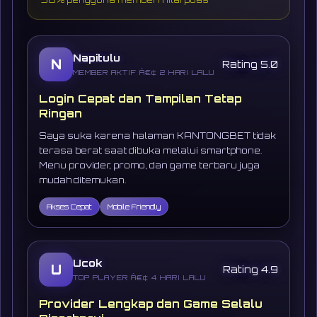
Napitulu
N
Rating 5.0
MEMBER AKTIF Â€¢ 2 HARI LALU
Login Cepat dan Tampilan Tetap
Ringan
Saya suka karena halaman KANTONGBET tidak
terasa berat saat dibuka melalui smartphone.
Menu provider, promo, dan game terbaru juga
mudah ditemukan.
Akses Cepat
Mobile Friendly
Ucok
U
Rating 4.9
TOP PLAYER Â€¢ 4 HARI LALU
Provider Lengkap dan Game Selalu