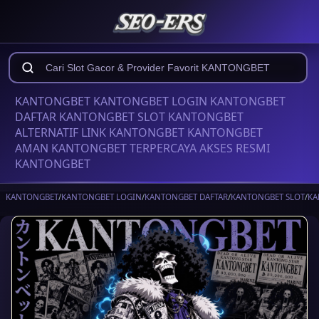
KANTONGBET
KANTONGBET LOGIN
KANTONGBET
DAFTAR
KANTONGBET SLOT
KANTONGBET
ALTERNATIF
LINK KANTONGBET
KANTONGBET
AMAN
KANTONGBET TERPERCAYA
AKSES RESMI
KANTONGBET
KANTONGBET
/
KANTONGBET LOGIN
/
KANTONGBET DAFTAR
/
KANTONGBET SLOT
/
KA