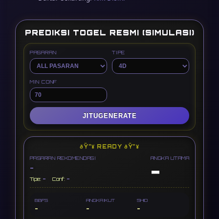
PREDIKSI TOGEL RESMI (SIMULASI)
PASARAN
TIPE
MIN CONF
JITU
GENERATE
ðŸ”¥ READY ðŸ”¥
PASARAN REKOMENDASI
ANGKA UTAMA
-
-
-
-
Tipe:
Conf:
BBFS
ANGKA IKUT
SHIO
-
-
-