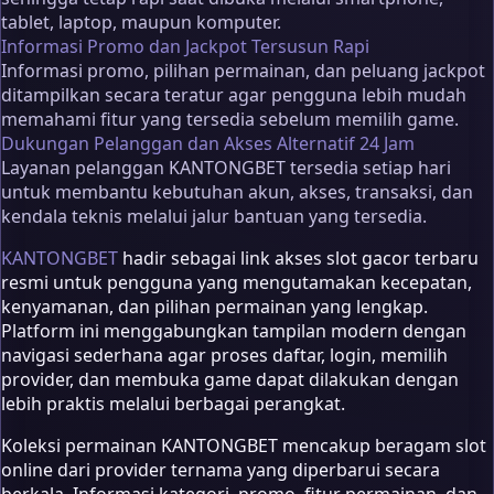
tablet, laptop, maupun komputer.
Informasi Promo dan Jackpot Tersusun Rapi
Informasi promo, pilihan permainan, dan peluang jackpot
ditampilkan secara teratur agar pengguna lebih mudah
memahami fitur yang tersedia sebelum memilih game.
Dukungan Pelanggan dan Akses Alternatif 24 Jam
Layanan pelanggan KANTONGBET tersedia setiap hari
untuk membantu kebutuhan akun, akses, transaksi, dan
kendala teknis melalui jalur bantuan yang tersedia.
KANTONGBET
hadir sebagai link akses slot gacor terbaru
resmi untuk pengguna yang mengutamakan kecepatan,
kenyamanan, dan pilihan permainan yang lengkap.
Platform ini menggabungkan tampilan modern dengan
navigasi sederhana agar proses daftar, login, memilih
provider, dan membuka game dapat dilakukan dengan
lebih praktis melalui berbagai perangkat.
Koleksi permainan KANTONGBET mencakup beragam slot
online dari provider ternama yang diperbarui secara