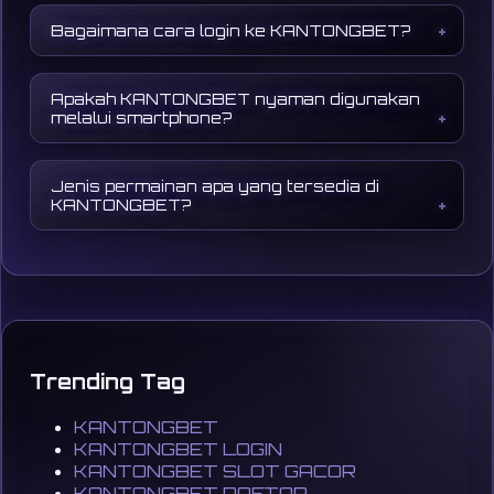
berbagai perangkat.
navigasi ringan, pembaruan game berkala,
Bagaimana cara login ke KANTONGBET?
informasi promo yang jelas, dan layanan
pelanggan yang tersedia setiap hari.
Buka link resmi KANTONGBET, pilih menu login,
kemudian masukkan data akun yang telah
Apakah KANTONGBET nyaman digunakan
terdaftar. Gunakan link alternatif resmi
melalui smartphone?
apabila jalur utama sedang mengalami
Ya. Halaman KANTONGBET dirancang
kendala.
responsif sehingga menu, kategori permainan,
Jenis permainan apa yang tersedia di
promo, dan fitur akun tetap mudah digunakan
KANTONGBET?
melalui smartphone maupun desktop.
KANTONGBET menyediakan beragam slot
gacor terbaru dari provider populer, lengkap
dengan kategori permainan, informasi fitur,
promo berkala, dan peluang jackpot untuk
tahun 2026.
Trending Tag
KANTONGBET
KANTONGBET LOGIN
KANTONGBET SLOT GACOR
KANTONGBET DAFTAR