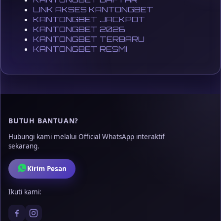
LINK AKSES KANTONGBET
KANTONGBET JACKPOT
KANTONGBET 2026
KANTONGBET TERBARU
KANTONGBET RESMI
BUTUH BANTUAN?
Hubungi kami melalui Official WhatsApp interaktif
sekarang.
Kirim Pesan
Ikuti kami: