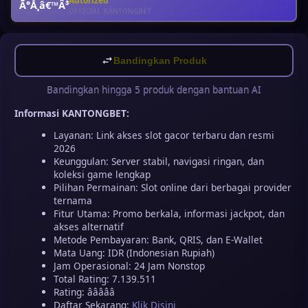
Autorized
Ã°Å¸â€™Â³
OFFICIAL KANTONGBET
Bandingkan Produk
Bandingkan hingga 5 produk dengan bantuan AI
Informasi KANTONGBET:
Layanan: Link akses slot gacor terbaru dan resmi
2026
Keunggulan: Server stabil, navigasi ringan, dan
koleksi game lengkap
Pilihan Permainan: Slot online dari berbagai provider
ternama
Fitur Utama: Promo berkala, informasi jackpot, dan
akses alternatif
Metode Pembayaran: Bank, QRIS, dan E-Wallet
Mata Uang: IDR (Indonesian Rupiah)
Jam Operasional: 24 Jam Nonstop
Total Rating: 7.139.511
Rating: â­â­â­â­â­
Daftar Sekarang:
Klik Disini