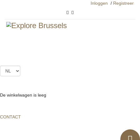
Inloggen
/
Registreer
Voor individuele personen
30 maart 2021
GELEIDE BEZOEKEN
VOOR INDIVIDUELE PERSONEN
De winkelwagen is leeg
Voor individuele personen
CONTACT
Geleide bezoeken voor individuele personen zijn de bezoeken op