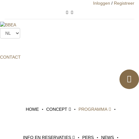
Inloggen
/
Registreer
Groepsbezoek
CONTACT
PROGRAMMA
INTERIEUR BEZOEKEN
GROEPSBEZOEK
Het Brussels Biennale of
HOME
CONCEPT
PROGRAMMA
Eclectic Architecture (BBEA)
biedt groepen de kans om
INFO EN RESERVATIES
PERS
NEWS