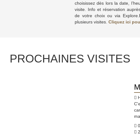
choisissez dès lors la date, l’he
visite. Info et réservation auprè
de votre choix ou via Explore
plusieurs visites.
Cliquez ici po
PROCHAINES VISITES
M
H
C'
car
mai
0
2