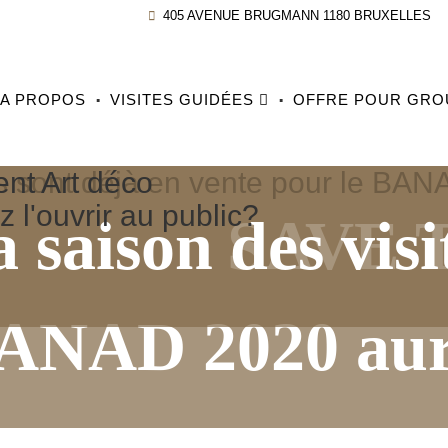
405 AVENUE BRUGMANN 1180 BRUXELLES
A PROPOS
VISITES GUIDÉES
OFFRE POUR GRO
s sont déjà en vente pour le BAN
ent Art déco
 l'ouvrir au public?
 saison des visi
SAVE 
ANAD 2020 aura