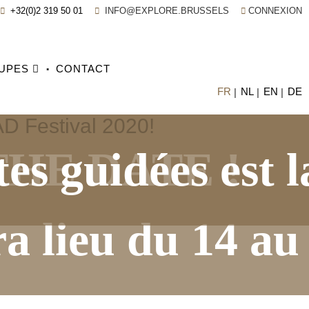
+32(0)2 319 50 01
INFO@EXPLORE.BRUSSELS
CONNEXION
UPES
CONTACT
FR
NL
EN
DE
AD Festival 2020!
tes guidées est l
THE DATE !
 lieu du 14 au 