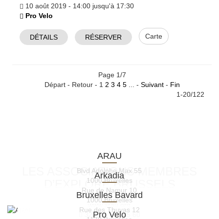
10 août 2019 - 14:00 jusqu'à 17:30
Pro Velo
Carte
DÉTAILS
RÉSERVER
Page 1/7
Départ - Retour - 1
2
3
4
5
... -
Suivant
-
Fin
1-20/122
ARAU
LES ASSOCIATIONS MEMBRES
Blvd Adolphe Max 55
Arkadia
1000 Bruxelles
D’EXPLORE.BRUSSELS
Rue de Namur 10
Bruxelles Bavard
32 (0)2 219 33 45
1000 Bruxelles
www.arau.org
Rue des Thuyas 12
Pro Velo
32 (0)2 319 45 60