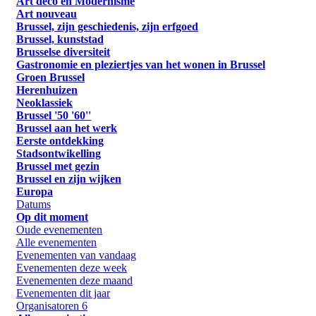
Art deco en Modernisme
Art nouveau
Brussel, zijn geschiedenis, zijn erfgoed
Brussel, kunststad
Brusselse diversiteit
Gastronomie en pleziertjes van het wonen in Brussel
Groen Brussel
Herenhuizen
Neoklassiek
Brussel '50 '60''
Brussel aan het werk
Eerste ontdekking
Stadsontwikelling
Brussel met gezin
Brussel en zijn wijken
Europa
Datums
Op dit moment
Oude evenementen
Alle evenementen
Evenementen van vandaag
Evenementen deze week
Evenementen deze maand
Evenementen dit jaar
Organisatoren
6