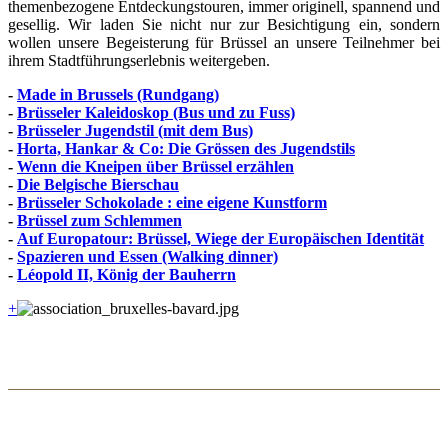
themenbezogene Entdeckungstouren, immer originell, spannend und
gesellig. Wir laden Sie nicht nur zur Besichtigung ein, sondern
wollen unsere Begeisterung für Brüssel an unsere Teilnehmer bei
ihrem Stadtführungserlebnis weitergeben.
-
Made in Brussels (Rundgang)
-
Brüsseler Kaleidoskop (Bus und zu Fuss)
-
Brüsseler Jugendstil (mit dem Bus)
-
Horta, Hankar & Co: Die Grössen des Jugendstils
-
Wenn die Kneipen über Brüssel erzählen
-
Die Belgische Bierschau
-
Brüsseler Schokolade : eine eigene Kunstform
-
Brüssel zum Schlemmen
-
Auf Europatour: Brüssel, Wiege der Europäischen Identität
-
Spazieren und Essen (Walking dinner)
-
Léopold II, König der Bauherrn
+