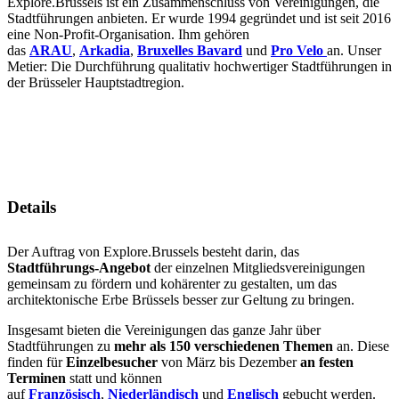
Explore.Brussels ist ein Zusammenschluss von Vereinigungen, die
Stadtführungen anbieten. Er wurde 1994 gegründet und ist seit 2016
eine Non-Profit-Organisation. Ihm gehören
das
ARAU
,
Arkadia
,
Bruxelles Bavard
und
Pro Velo
an. Unser
Metier: Die Durchführung qualitativ hochwertiger Stadtführungen in
der Brüsseler Hauptstadtregion.
Details
Der Auftrag von Explore.Brussels besteht darin, das
Stadtführungs-Angebot
der einzelnen Mitgliedsvereinigungen
gemeinsam zu fördern und kohärenter zu gestalten, um das
architektonische Erbe Brüssels besser zur Geltung zu bringen.
Insgesamt bieten die Vereinigungen das ganze Jahr über
Stadtführungen zu
mehr als 150 verschiedenen Themen
an. Diese
finden für
Einzelbesucher
von März bis Dezember
an festen
Terminen
statt und können
auf
Französisch
,
Niederländisch
und
Englisch
gebucht werden.